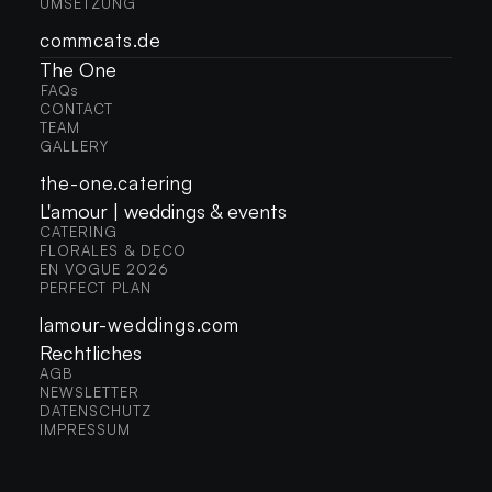
UMSETZUNG
UMSETZUNG
commcats.de
The One
FAQs
FAQS
CONTACT
CONTACT
TEAM
TEAM
GALLERY
GALLERY
the-one.catering
L'amour | weddings & events
CATERING
CATERING
FLORALES & DÉCO
FLORALES & DÉCO
EN VOGUE 2026
EN VOGUE 2026
PERFECT PLAN
PERFECT PLAN
lamour-weddings.com
Rechtliches
AGB
AGB
NEWSLETTER
NEWSLETTER
DATENSCHUTZ
DATENSCHUTZ
IMPRESSUM
IMPRESSUM