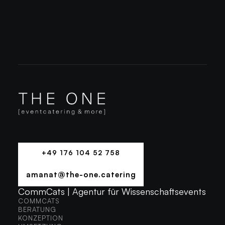
+49 176 104 52 758
+49 176 104 52 758
amanat@the-one.catering
AMANAT@THE-ONE.CATERING
CommCats | Agentur für Wissenschaftsevents
COMMCATS
COMMCATS
BERATUNG
BERATUNG
KONZEPTION
KONZEPTION