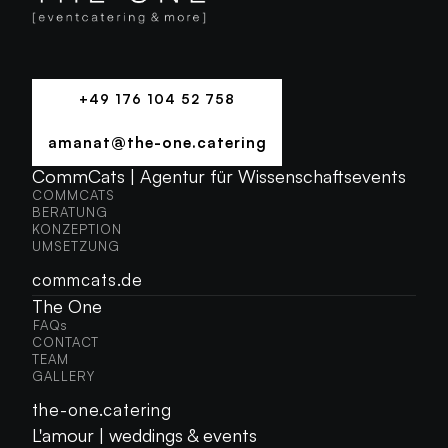
+49 176 104 52 758
+49 176 104 52 758
amanat@the-one.catering
AMANAT@THE-ONE.CATERING
CommCats | Agentur für Wissenschaftsevents
COMMCATS
COMMCATS
BERATUNG
BERATUNG
KONZEPTION
KONZEPTION
UMSETZUNG
UMSETZUNG
commcats.de
The One
FAQs
FAQS
CONTACT
CONTACT
TEAM
TEAM
GALLERY
GALLERY
the-one.catering
L'amour | weddings & events