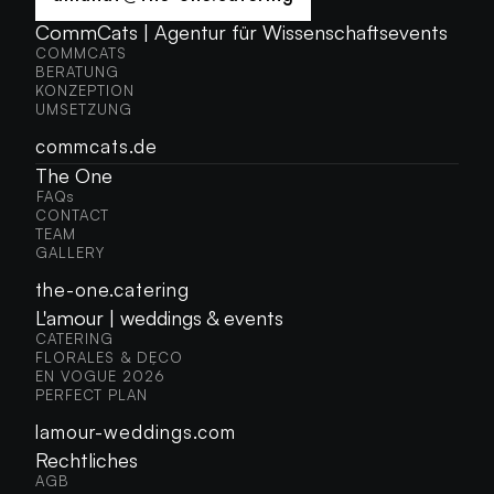
AMANAT@THE-ONE.CATERING
CommCats | Agentur für Wissenschaftsevents
COMMCATS
COMMCATS
BERATUNG
BERATUNG
KONZEPTION
KONZEPTION
UMSETZUNG
UMSETZUNG
commcats.de
The One
FAQs
FAQS
CONTACT
CONTACT
TEAM
TEAM
GALLERY
GALLERY
the-one.catering
L'amour | weddings & events
CATERING
CATERING
FLORALES & DÉCO
FLORALES & DÉCO
EN VOGUE 2026
EN VOGUE 2026
PERFECT PLAN
PERFECT PLAN
lamour-weddings.com
Rechtliches
AGB