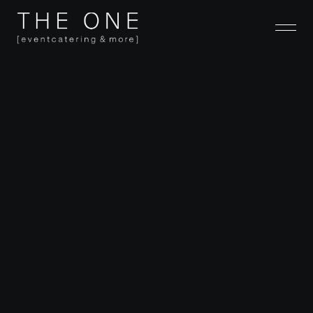
Ihre Marke verdient eine Präsentation, die Exklusivität und 
Raffinesse widerspiegelt. Unsere kulinarischen Konzepte 
sind nicht nur Begleitung, sondern integraler Bestandteil 
Ihrer Inszenierung. Mit präzisem Event-Design setzen wir 
Ihre Vision um und schaffen ein Ambiente, das Ihre Gäste 
in den Bann zieht.