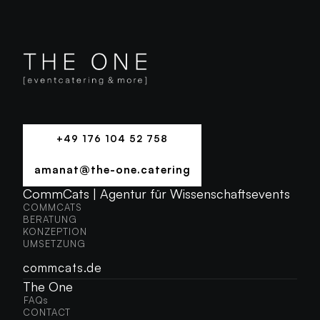
+49 176 104 52 758
+49 176 104 52 758
amanat@the-one.catering
AMANAT@THE-ONE.CATERING
CommCats | Agentur für Wissenschaftsevents
COMMCATS
COMMCATS
BERATUNG
BERATUNG
KONZEPTION
KONZEPTION
UMSETZUNG
UMSETZUNG
commcats.de
The One
FAQs
FAQS
CONTACT