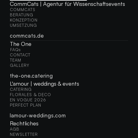
CommCats | Agentur für Wissenschaftsevents
COMMCATS
COMMCATS
BERATUNG
BERATUNG
KONZEPTION
KONZEPTION
UMSETZUNG
UMSETZUNG
commcats.de
The One
FAQs
FAQS
CONTACT
CONTACT
TEAM
TEAM
GALLERY
GALLERY
the-one.catering
L'amour | weddings & events
CATERING
CATERING
FLORALES & DÉCO
FLORALES & DÉCO
EN VOGUE 2026
EN VOGUE 2026
PERFECT PLAN
PERFECT PLAN
lamour-weddings.com
Rechtliches
AGB
AGB
NEWSLETTER