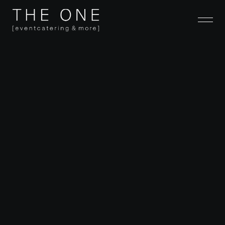
Als Full-Service-Dienstleister für Messeauftritte agieren wir 
deutschlandweit und bieten Ihnen umfassende 
Unterstützung – von der ersten Beratung bis zur finalen 
Umsetzung. Unsere Agentur für Wissenschaftsevents, 
ComCats, steht Ihnen dabei mit Expertise zur Seite und 
koordiniert alle notwendigen Gewerke, um Ihren 
Messeauftritt erfolgreich zu gestalten. Kontaktieren Sie uns 
für weitere Informationen und lassen Sie uns gemeinsam 
Ihre Messepräsenz optimal realisieren.
GET IN TOUCH