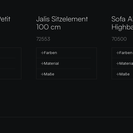
tit 
Jalis Sitzelement 
Sofa A
100 cm
Highb
72553
70500
Farben
Farben
Material
Materia
Maße
Maße