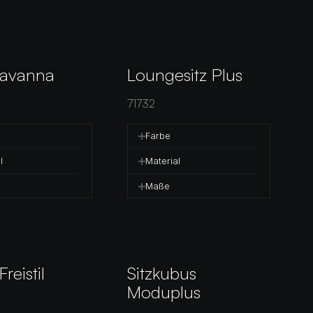
Havanna
Loungesitz Plus
71732
Farbe
l
Material
Maße
Freistil
Sitzkubus 
Moduplus 