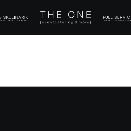
TS
KULINARIK
FULL SERVIC
TS
KULINARIK
FULL SERVIC
Gestaltungsmöglichke
Modulare Loungemöb