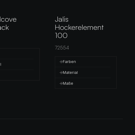
lcove 
Jalis 
ack
Hockerelement 
100
72554
Farben
l
Material
Maße