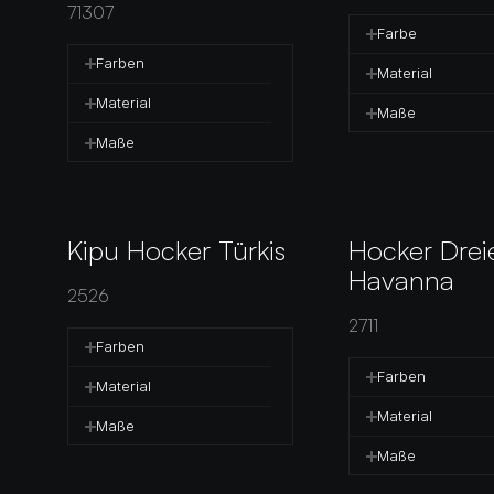
71307
Farbe
Farben
Material
Material
Maße
Maße
Kipu Hocker Türkis
Hocker Dreie
Havanna
2526
2711
Farben
Farben
Material
Material
Maße
Maße